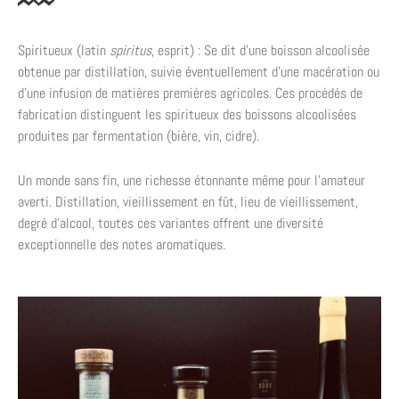
Spiritueux (latin
spiritus
, esprit) : Se dit d’une boisson alcoolisée
obtenue par distillation, suivie éventuellement d’une macération ou
d’une infusion de matières premières agricoles. Ces procédés de
fabrication distinguent les spiritueux des boissons alcoolisées
produites par fermentation (bière, vin, cidre).
Un monde sans fin, une richesse étonnante même pour l’amateur
averti. Distillation, vieillissement en fût, lieu de vieillissement,
degré d’alcool, toutes ces variantes offrent une diversité
exceptionnelle des notes aromatiques.