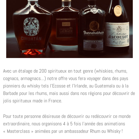
Avec un étalage de 200 spiritueux en tout genre (whiskies, rhums,
cognacs, armagnacs…) notre offre vous fera voyager dans des pays
pionniers du whisky tels l’Ecosse et l’Irlande, au Guatemala ou à la
Barbade pour les rhums, mais aussi dans nos régions pour découvrir de
jolis spiritueux made in France.
Pour toute personne désireuse de découvrir ou redécouvrir ce monde
extraordinaire, nous organisons 4 à 5 fois l’année des animations
« Masterclass » animées par un ambassadeur Rhum ou Whisky !