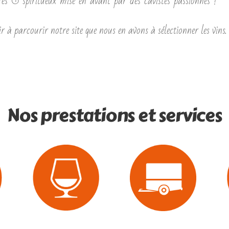
ères & spiritueux mise en avant par des cavistes passionnés !
 à parcourir notre site que nous en avons à sélectionner les vins.
Nos prestations et services