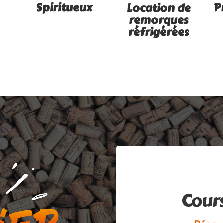
Spiritueux
P
Location de
remorques
réfrigérées
Cour