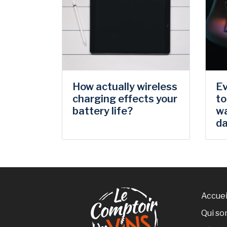
How actually wireless
Ev
charging effects your
to
battery life?
wa
d
Accuei
Qui s