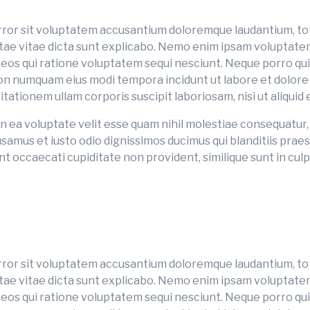
error sit voluptatem accusantium doloremque laudantium, to
atae vitae dicta sunt explicabo. Nemo enim ipsam voluptatem 
 eos qui ratione voluptatem sequi nesciunt. Neque porro qui
a non numquam eius modi tempora incidunt ut labore et dolo
tationem ullam corporis suscipit laboriosam, nisi ut aliqu
n ea voluptate velit esse quam nihil molestiae consequatur, 
usamus et iusto odio dignissimos ducimus qui blanditiis pra
t occaecati cupiditate non provident, similique sunt in culpa 
error sit voluptatem accusantium doloremque laudantium, to
atae vitae dicta sunt explicabo. Nemo enim ipsam voluptatem 
 eos qui ratione voluptatem sequi nesciunt. Neque porro qui