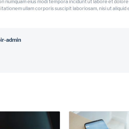
a non numquam eius modi tempora incidunt ut labore et dolo
tationem ullam corporis suscipit laboriosam, nisi ut aliqu
ir-admin