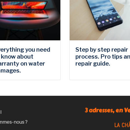
erything you need
Step by step repair
 know about
process. Pro tips a
rranty on water
repair guide.
amages.
3 adresses, en 
l
ommes-nous ?
LA CH