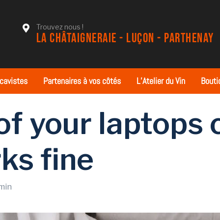
Trouvez nous !
LA CHÂTAIGNERAIE - LUÇON - PARTHENAY
 cavistes
Partenaires à vos côtés
L’Atelier du Vin
Bouti
f your laptops 
ks fine
min