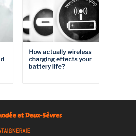
How actually wireless
nd
charging effects your
battery life?
Vendée et Deux-Sèvres
ÂTAIGNERAIE