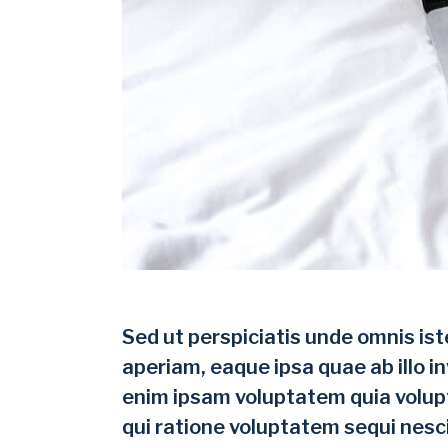
Sed ut perspiciatis unde omnis i
aperiam, eaque ipsa quae ab illo i
enim ipsam voluptatem quia volupt
qui ratione voluptatem sequi nesc